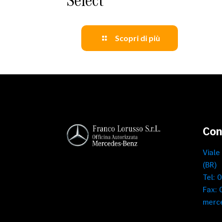
Scopri di più
Con
Viale
(BR)
Tel: 
Fax:
merc