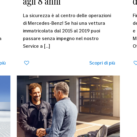
agli 8 anni
La sicurezza è al centro delle operazioni
F
di Mercedes-Benz! Se hai una vettura
de
immatricolata dal 2015 al 2019 puoi
e 
a
passare senza impegno nel nostro
M
Service a
[…]
O
più
0
Scopri di più