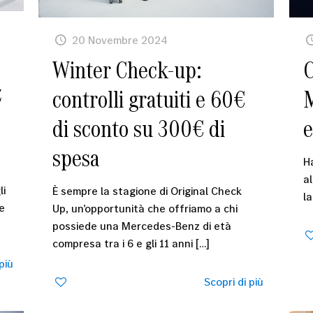
20 Novembre 2024
Winter Check-up:
C
z
controlli gratuiti e 60€
M
di sconto su 300€ di
e
spesa
Ha
a
li
È sempre la stagione di Original Check
l
e
Up, un’opportunità che offriamo a chi
possiede una Mercedes-Benz di età
compresa tra i 6 e gli 11 anni
[…]
più
0
Scopri di più